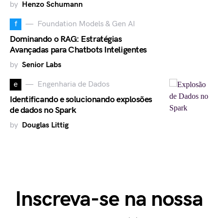
by
Henzo Schumann
f
Foundation Models & Gen AI
Dominando o RAG: Estratégias
Avançadas para Chatbots Inteligentes
by
Senior Labs
e
Engenharia de Dados
Identificando e solucionando explosões
de dados no Spark
by
Douglas Littig
Inscreva-se na nossa