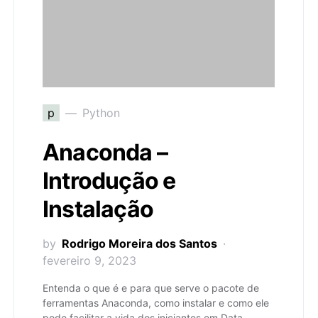
p
Python
Anaconda –
Introdução e
Instalação
by
Rodrigo Moreira dos Santos
fevereiro 9, 2023
Entenda o que é e para que serve o pacote de
ferramentas Anaconda, como instalar e como ele
pode facilitar a vida dos iniciantes em Data