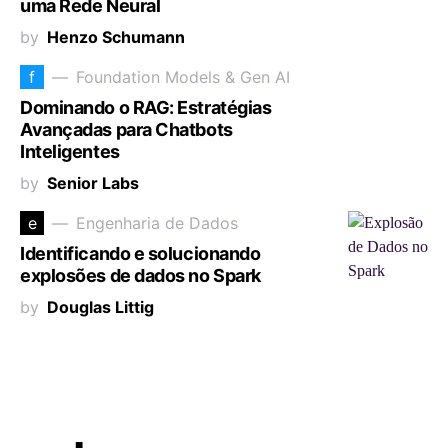
uma Rede Neural
by
Henzo Schumann
f
Foundation Models & Gen AI
Dominando o RAG: Estratégias
Avançadas para Chatbots
Inteligentes
by
Senior Labs
e
Engenharia de Dados
Identificando e solucionando
explosões de dados no Spark
by
Douglas Littig