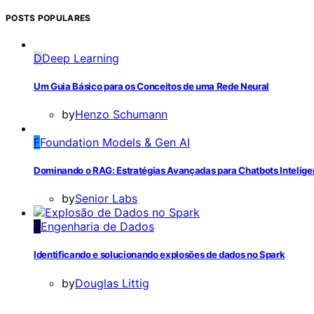
POSTS POPULARES
D
Deep Learning
Um Guia Básico para os Conceitos de uma Rede Neural
by
Henzo Schumann
F
Foundation Models & Gen AI
Dominando o RAG: Estratégias Avançadas para Chatbots Intelige
by
Senior Labs
E
Engenharia de Dados
Identificando e solucionando explosões de dados no Spark
by
Douglas Littig