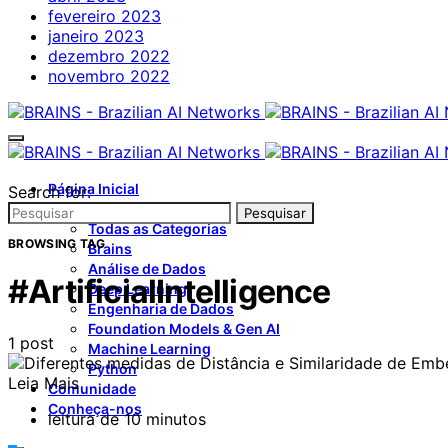
fevereiro 2023
janeiro 2023
dezembro 2022
novembro 2022
Página Inicial
Search for:
Categorias
Pesquisar
Todas as Categorias
BROWSING TAG
Brains
Análise de Dados
#ArtificialIntelligence
Deep Learning
Engenharia de Dados
Foundation Models & Gen AI
1 post
Machine Learning
Python
Leia Mais
Comunidade
Conheça-nos
leitura de 10 minutos