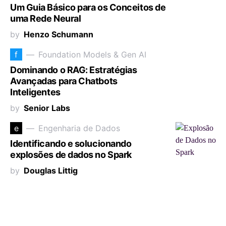
Um Guia Básico para os Conceitos de
uma Rede Neural
by
Henzo Schumann
f
Foundation Models & Gen AI
Dominando o RAG: Estratégias
Avançadas para Chatbots
Inteligentes
by
Senior Labs
e
Engenharia de Dados
Identificando e solucionando
explosões de dados no Spark
by
Douglas Littig