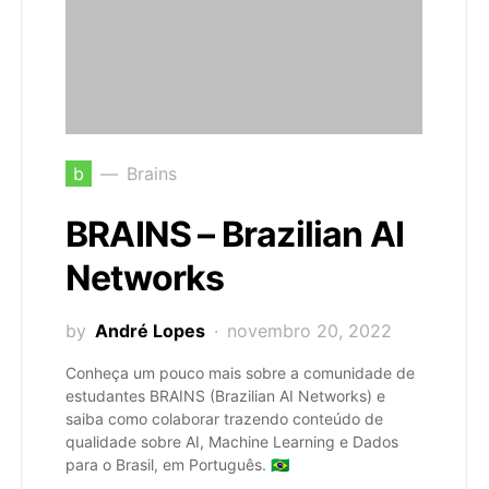
b
Brains
BRAINS – Brazilian AI
Networks
by
André Lopes
novembro 20, 2022
Conheça um pouco mais sobre a comunidade de
estudantes BRAINS (Brazilian AI Networks) e
saiba como colaborar trazendo conteúdo de
qualidade sobre AI, Machine Learning e Dados
para o Brasil, em Português. 🇧🇷